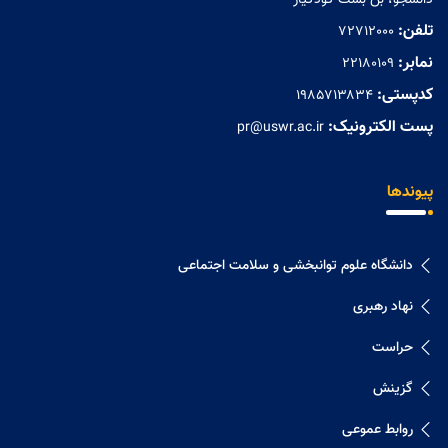
دانشجو، بن بست کودکیار
تلفن:
72712000
نمابر:
۲۲۱۸۰۱۰۹
کدپستی:
۱۹۸۵۷۱۳۸۳۴
پست الکترونیک:
pr@uswr.ac.ir
پیوندها
دانشگاه علوم توانبخشی و سلامت اجتماعی
نهاد رهبری
حراست
گزینش
روابط عموعی